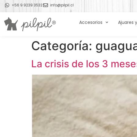
+56 9 9239 3532
info@pilpil.cl
Accesorios
Ajuares 
Categoría:
guagu
La crisis de los 3 mes