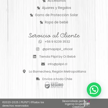
Accesorios
Ajuares y Regalos
Gorro de Protección Solar
Ropa de bebé
Servicio al Cliente
+56 9 9239 3532
@pimapilpil_oficial
Tienda Pilpil by Oi Bebé
info@pilpil.cl
Lo Barnechea, Región Metropolitana
Envíos a todo Chile
Desarrollado por
©2023~2025
|
PILPIL®
|
©Todos los
Ingenia Grupo
derechos reservados
Creativo