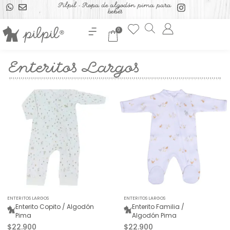
Pilpil - Ropa de algodón pima para
bebés
0
Enteritos Largos
ENTERITOS LARGOS
ENTERITOS LARGOS
Enterito Copito / Algodón
Enterito Familia /
Pima
Algodón Pima
$
22.900
$
22.900