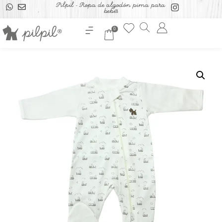
Pilpil - Ropa de algodón pima para
bebés
0