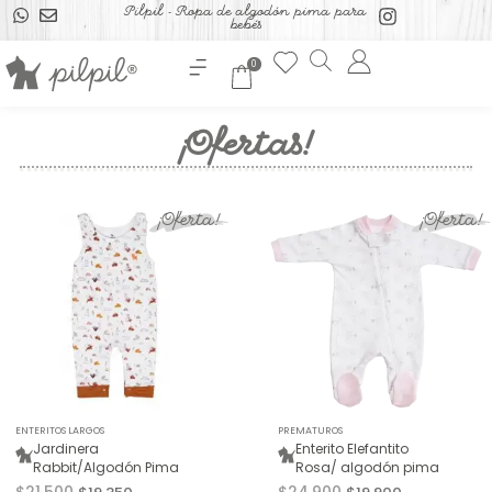
Pilpil - Ropa de algodón pima para
bebés
0
¡Ofertas!
¡Oferta!
¡Oferta!
ENTERITOS LARGOS
PREMATUROS
Jardinera
Enterito Elefantito
Rabbit/Algodón Pima
Rosa/ algodón pima