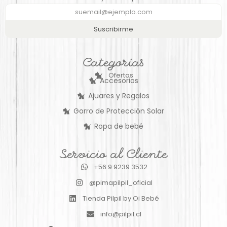
Suscribirme
Categorías
Ofertas
Accesorios
Ajuares y Regalos
Gorro de Protección Solar
Ropa de bebé
Servicio al Cliente
+56 9 9239 3532
@pimapilpil_oficial
Tienda Pilpil by Oi Bebé
info@pilpil.cl