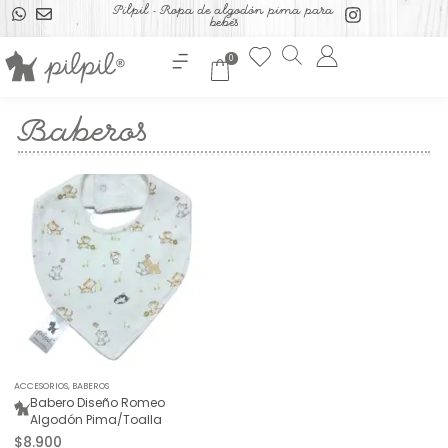
Pilpil - Ropa de algodón pima para
bebés
0
Baberos
ACCESORIOS
,
BABEROS
Babero Diseño Romeo
Algodón Pima/Toalla
$
8.900