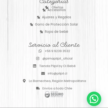
Categorías
Ofertas
Accesorios
Ajuares y Regalos
Gorro de Protección Solar
Ropa de bebé
Servicio al Cliente
+56 9 9239 3532
@pimapilpil_oficial
Tienda Pilpil by Oi Bebé
info@pilpil.cl
Lo Barnechea, Región Metropolitana
Envíos a todo Chile