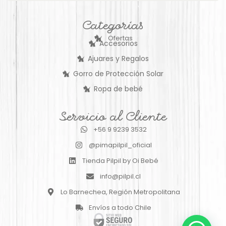
Categorías
Ofertas
Accesorios
Ajuares y Regalos
Gorro de Protección Solar
Ropa de bebé
Servicio al Cliente
+56 9 9239 3532
@pimapilpil_oficial
Tienda Pilpil by Oi Bebé
info@pilpil.cl
Lo Barnechea, Región Metropolitana
Envíos a todo Chile