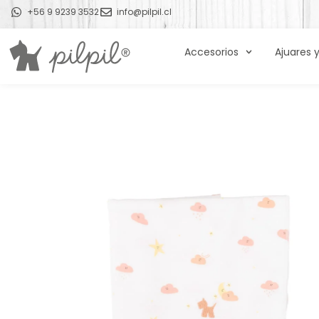
+56 9 9239 3532
info@pilpil.cl
Accesorios
Ajuares 