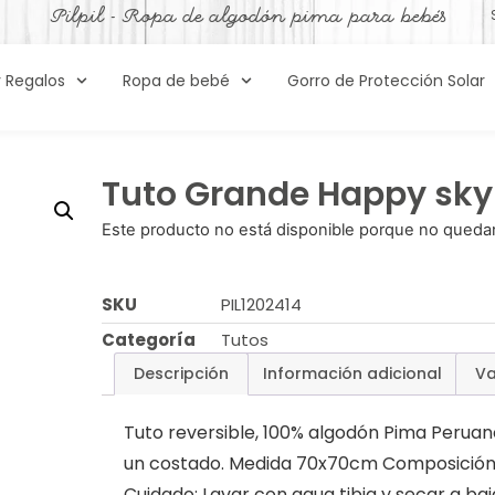
Pilpil - Ropa de algodón pima para bebés
y Regalos
Ropa de bebé
Gorro de Protección Solar
Tuto Grande Happy sk
Este producto no está disponible porque no quedan
SKU
PIL1202414
Categoría
Tutos
Descripción
Información adicional
Va
Tuto reversible, 100% algodón Pima Peruan
un costado. Medida 70x70cm Composición:
Cuidado: Lavar con agua tibia y secar a baj