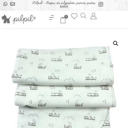
Pilpil - Ropa de algodón pima para
bebés
0