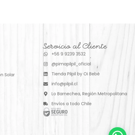
Servicio al Cliente
+56 9 9239 3532
@pimapilpil_oficial
Tienda Pilpil by Oi Bebé
n Solar
info@pilpil.cl
Lo Barnechea, Región Metropolitana
Envíos a todo Chile