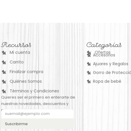
Recursos
Categorías
Mi cuenta
Ofertas
Accesorios
Carrito
Ajuares y Regalos
Finalizar compra
Gorro de Protecció
Quiénes Somos
Ropa de bebé
Términos y Condiciones
Quieres ser el primero en enterarte de
nuestras novedades, descuentos y
nuevos productos:
Suscribirme