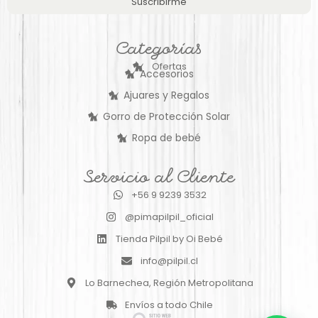
Suscribirme
Categorías
Ofertas
Accesorios
Ajuares y Regalos
Gorro de Protección Solar
Ropa de bebé
Servicio al Cliente
+56 9 9239 3532
@pimapilpil_oficial
Tienda Pilpil by Oi Bebé
info@pilpil.cl
Lo Barnechea, Región Metropolitana
Envíos a todo Chile