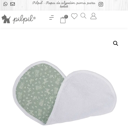
Pilpil - Ropa de algodón pima para
bebés
0