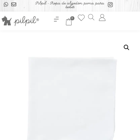
Pilpil - Ropa de algodón pima para
bebés
0