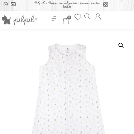
Pilpil - Ropa de algodón pima para
bebés
0