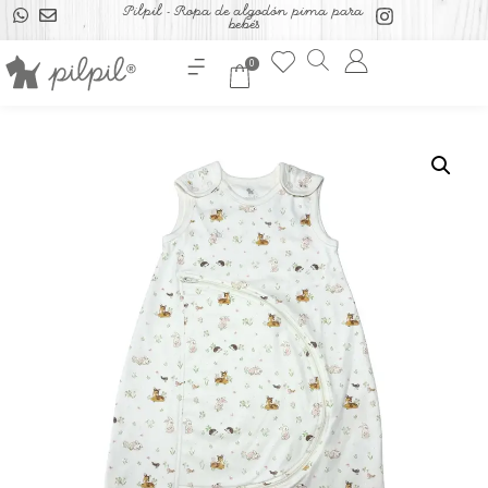
Pilpil - Ropa de algodón pima para
bebés
0