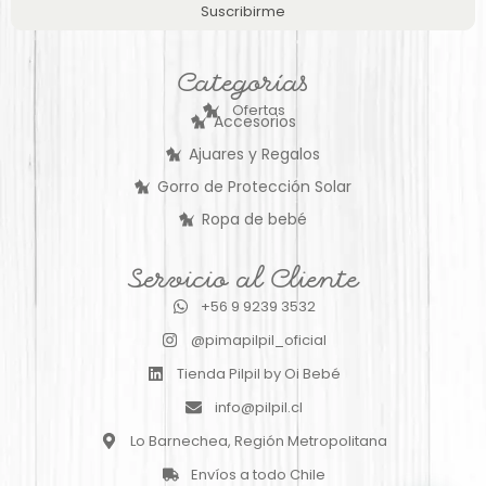
Suscribirme
Categorías
Ofertas
Accesorios
Ajuares y Regalos
Gorro de Protección Solar
Ropa de bebé
Servicio al Cliente
+56 9 9239 3532
@pimapilpil_oficial
Tienda Pilpil by Oi Bebé
info@pilpil.cl
Lo Barnechea, Región Metropolitana
Envíos a todo Chile