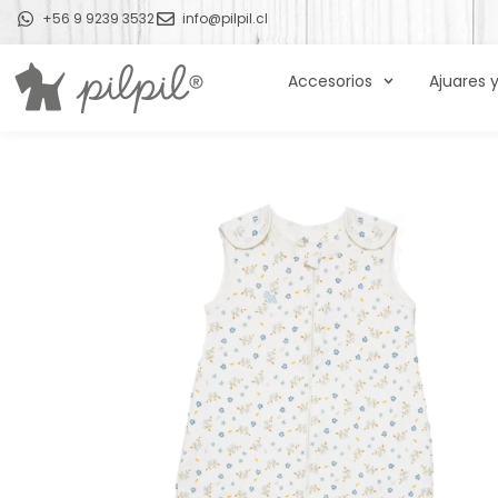
+56 9 9239 3532
info@pilpil.cl
Accesorios
Ajuares 