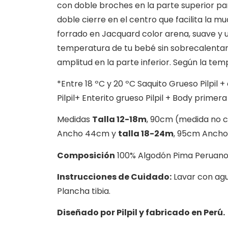
con doble broches en la parte superior par
doble cierre en el centro que facilita la mu
forrado en Jacquard color arena, suave y u
temperatura de tu bebé sin sobrecalentar,
amplitud en la parte inferior. Según la t
*Entre 18 ºC y 20 ºC Saquito Grueso Pilpil +
Pilpil+ Enterito grueso Pilpil + Body primera
Medidas
Talla 12-18m
, 90cm (medida no co
Ancho 44cm y
talla 18-24m
, 95cm Anch
Composición
100% Algodón Pima Peruano
Instrucciones de Cuidado:
Lavar con agua
Plancha tibia.
Diseñado por Pilpil y fabricado en Perú.