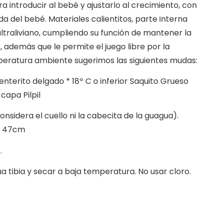
a introducir al bebé y ajustarlo al crecimiento, con
da del bebé. Materiales calientitos, parte interna
ltraliviano, cumpliendo su función de mantener la
 además que le permite el juego libre por la
emperatura ambiente sugerimos las siguientes mudas:
 enterito delgado * 18º C o inferior Saquito Grueso
 capa Pilpil
nsidera el cuello ni la cabecita de la guagua).
o 47cm
.
 tibia y secar a baja temperatura. No usar cloro.