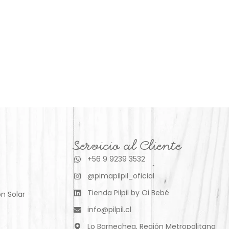
Servicio al Cliente
+56 9 9239 3532
@pimapilpil_oficial
Tienda Pilpil by Oi Bebé
n Solar
info@pilpil.cl
Lo Barnechea, Región Metropolitana