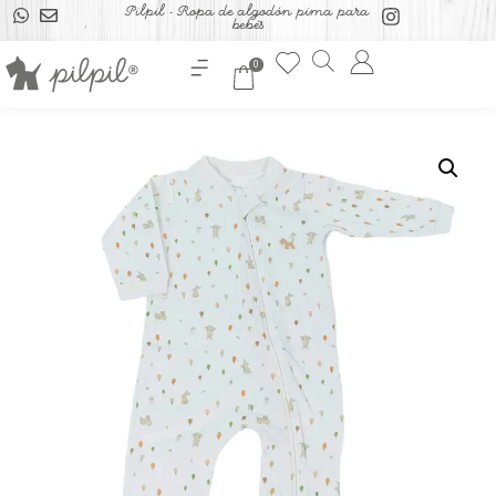
Pilpil - Ropa de algodón pima para
bebés
0