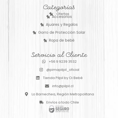
Categorías
Ofertas
Accesorios
Ajuares y Regalos
Gorro de Protección Solar
Ropa de bebé
Servicio al Cliente
+56 9 9239 3532
@pimapilpil_oficial
Tienda Pilpil by Oi Bebé
info@pilpil.cl
Lo Barnechea, Región Metropolitana
Envíos a todo Chile