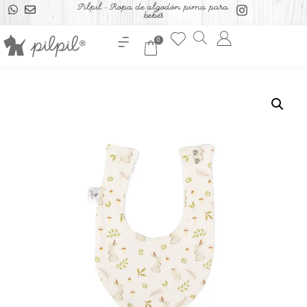
Pilpil - Ropa de algodón pima para
bebés
0