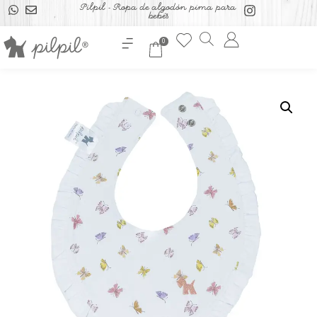
Pilpil - Ropa de algodón pima para
bebés
0