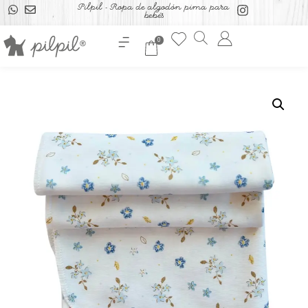
Pilpil - Ropa de algodón pima para
bebés
0