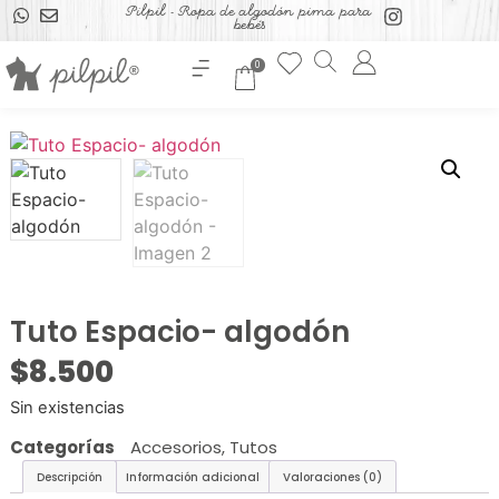
Pilpil - Ropa de algodón pima para
bebés
0
Tuto Espacio- algodón
$
8.500
Sin existencias
Categorías
Accesorios
,
Tutos
Descripción
Información adicional
Valoraciones (0)