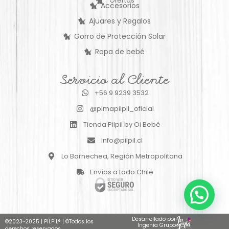
Ofertas
Accesorios
Ajuares y Regalos
Gorro de Protección Solar
Ropa de bebé
Servicio al Cliente
+56 9 9239 3532
@pimapilpil_oficial
Tienda Pilpil by Oi Bebé
info@pilpil.cl
Lo Barnechea, Región Metropolitana
Envíos a todo Chile
Desarrollado por
©2023~2025
|
PILPIL®
|
©Todos los
Ingenia Grupo
derechos reservados