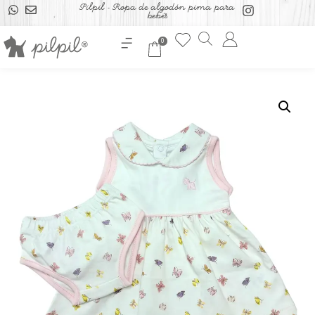
Pilpil - Ropa de algodón pima para
bebés
0