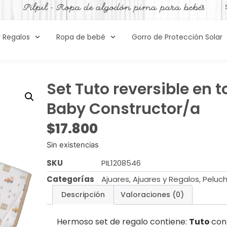
Pilpil - Ropa de algodón pima para bebés
y Regalos
Ropa de bebé
Gorro de Protección Solar
Set Tuto reversible en 
Baby Constructor/a
$
17.800
Sin existencias
SKU
PIL1208546
Categorías
Ajuares
,
Ajuares y Regalos
,
Peluc
Descripción
Valoraciones (0)
Hermoso set de regalo contiene:
Tuto
con