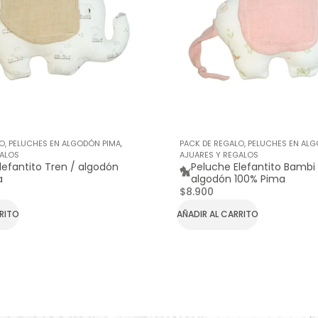
LO
,
PELUCHES EN ALGODÓN PIMA
,
PACK DE REGALO
,
PELUCHES EN ALG
GALOS
AJUARES Y REGALOS
lefantito Tren / algodón
Peluche Elefantito Bambi 
a
algodón 100% Pima
$
8.900
RRITO
AÑADIR AL CARRITO