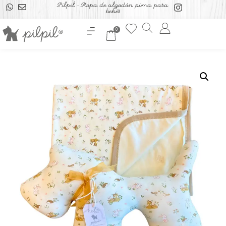
Pilpil - Ropa de algodón pima para
bebés
0