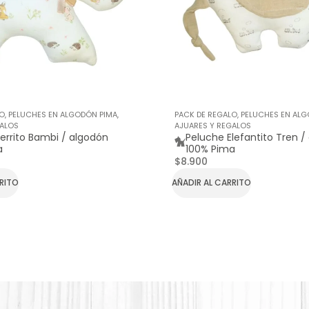
LO
,
PELUCHES EN ALGODÓN PIMA
,
PACK DE REGALO
,
PELUCHES EN ALG
GALOS
AJUARES Y REGALOS
errito Bambi / algodón
Peluche Elefantito Tren /
a
100% Pima
$
8.900
RRITO
AÑADIR AL CARRITO