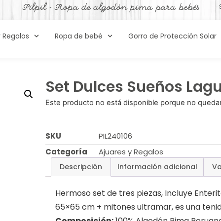
Pilpil - Ropa de algodón pima para bebés
y Regalos
Ropa de bebé
Gorro de Protección Solar
Set Dulces Sueños Lag
Este producto no está disponible porque no quedan
SKU
PIL240106
Categoría
Ajuares y Regalos
Descripción
Información adicional
Va
Hermoso set de tres piezas, Incluye Enter
65×65 cm + mitones ultramar, es una tenida
Composición:
100% Algodón Pima Peruan