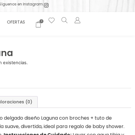
Síguenos en Instagram:
OFERTAS
0
una
 existencias.
loraciones (0)
ito delgado diseño Laguna con broches + tuto de
 suave, divertida, ideal para regalo de baby shower.
o.
Instrucciones de Cuidado:
Lavar con agua tibia y