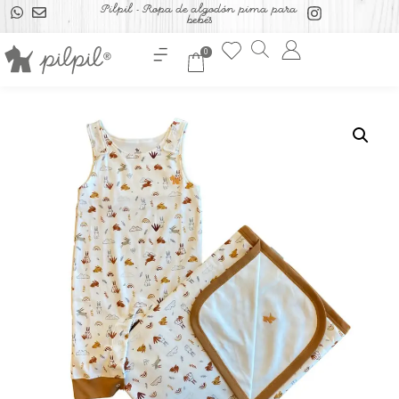
Pilpil - Ropa de algodón pima para
bebés
0