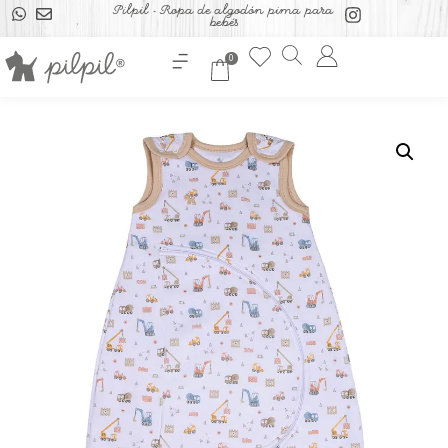
Pilpil - Ropa de algodón pima para
bebés
0