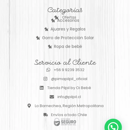
Categorías
Ofertas
Accesorios
Ajuares y Regalos
Gorro de Protección Solar
Ropa de bebé
Servicio al Cliente
+56 9 9239 3532
@pimapilpil_oficial
Tienda Pilpil by Oi Bebé
info@pilpil.cl
Lo Barnechea, Región Metropolitana
Envíos a todo Chile