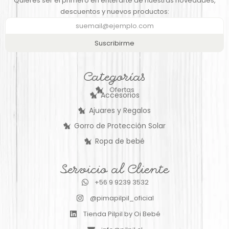
Quieres ser el primero en enterarte de nuestras novedades,
descuentos y nuevos productos:
Suscribirme
Categorías
Ofertas
Accesorios
Ajuares y Regalos
Gorro de Protección Solar
Ropa de bebé
Servicio al Cliente
+56 9 9239 3532
@pimapilpil_oficial
Tienda Pilpil by Oi Bebé