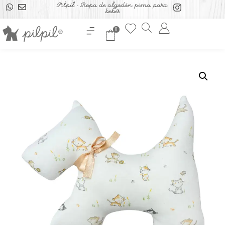
Pilpil - Ropa de algodón pima para
bebés
0