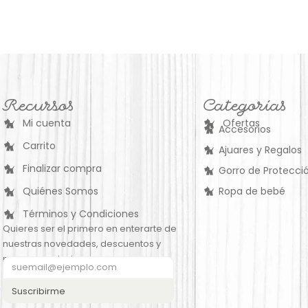
Recursos
Categorías
Mi cuenta
Ofertas
Accesorios
Carrito
Ajuares y Regalos
Finalizar compra
Gorro de Protecció
Quiénes Somos
Ropa de bebé
Términos y Condiciones
Quieres ser el primero en enterarte de
nuestras novedades, descuentos y
nuevos productos:
Suscribirme