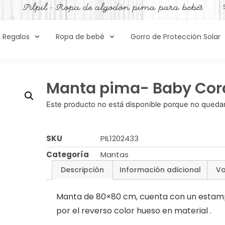
Pilpil - Ropa de algodón pima para bebés
y Regalos
Ropa de bebé
Gorro de Protección Solar
Manta pima- Baby Corde
Este producto no está disponible porque no quedan
SKU
PIL1202433
Categoría
Mantas
Descripción
Información adicional
Va
Manta de 80×80 cm, cuenta con un estampad
por el reverso color hueso en material .