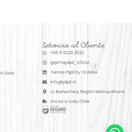
Servicio al Cliente
+56 9 9239 3532
@pimapilpil_oficial
Tienda Pilpil by Oi Bebé
n Solar
info@pilpil.cl
Lo Barnechea, Región Metropolitana
Envíos a todo Chile