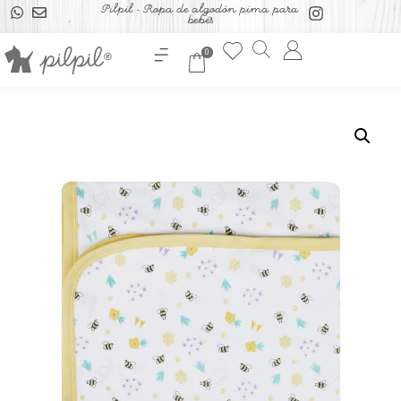
Pilpil - Ropa de algodón pima para
bebés
0