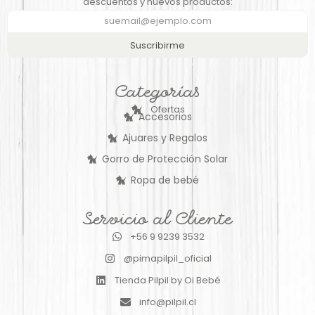
descuentos y nuevos productos:
Suscribirme
Categorías
Ofertas
Accesorios
Ajuares y Regalos
Gorro de Protección Solar
Ropa de bebé
Servicio al Cliente
+56 9 9239 3532
@pimapilpil_oficial
Tienda Pilpil by Oi Bebé
info@pilpil.cl