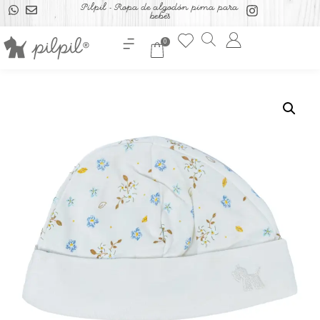
Pilpil - Ropa de algodón pima para
bebés
0