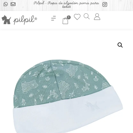
Pilpil - Ropa de algodón pima para
bebés
0