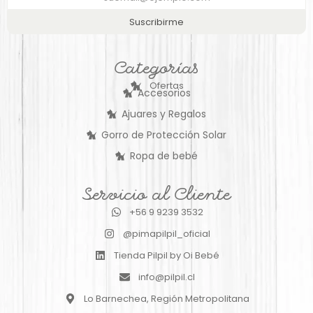
Suscribirme
Categorías
Ofertas
Accesorios
Ajuares y Regalos
Gorro de Protección Solar
Ropa de bebé
Servicio al Cliente
+56 9 9239 3532
@pimapilpil_oficial
Tienda Pilpil by Oi Bebé
info@pilpil.cl
Lo Barnechea, Región Metropolitana