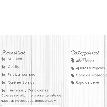
Recursos
Categorías
Mi cuenta
Ofertas
Accesorios
Carrito
Ajuares y Regalos
Finalizar compra
Gorro de Protecció
Quiénes Somos
Ropa de bebé
Términos y Condiciones
Quieres ser el primero en enterarte de
nuestras novedades, descuentos y
nuevos productos: