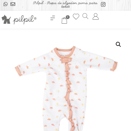
Pilpil - Ropa de algodón pima para
bebés
0