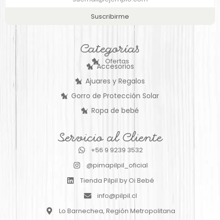
Suscribirme
Categorías
Ofertas
Accesorios
Ajuares y Regalos
Gorro de Protección Solar
Ropa de bebé
Servicio al Cliente
+56 9 9239 3532
@pimapilpil_oficial
Tienda Pilpil by Oi Bebé
info@pilpil.cl
Lo Barnechea, Región Metropolitana