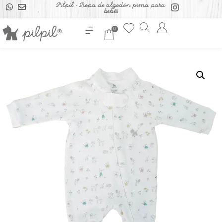
Pilpil - Ropa de algodón pima para
bebés
0