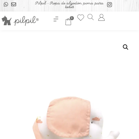
Pilpil - Ropa de algodón pima para
bebés
0