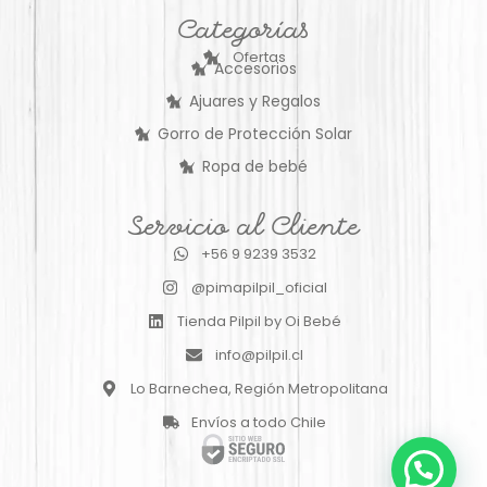
Categorías
Ofertas
Accesorios
Ajuares y Regalos
Gorro de Protección Solar
Ropa de bebé
Servicio al Cliente
+56 9 9239 3532
@pimapilpil_oficial
Tienda Pilpil by Oi Bebé
info@pilpil.cl
Lo Barnechea, Región Metropolitana
Envíos a todo Chile