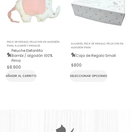
PACK DE REGALO
,
PELUCHES EN ALGODÓN
AJUARES
,
PACK DE REGALO
,
PELUCHES EN
PIMA
,
AJUARES Y REGALOS
ALGODÓN PIMA
Peluche Elefantito
Bambi / algodón 100%
Caja de Regalo Small
Pima
$
800
$
8.900
AÑADIR AL CARRITO
SELECCIONAR OPCIONES