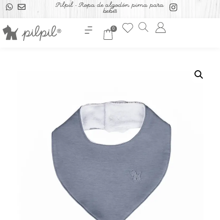
Pilpil - Ropa de algodón pima para
bebés
0