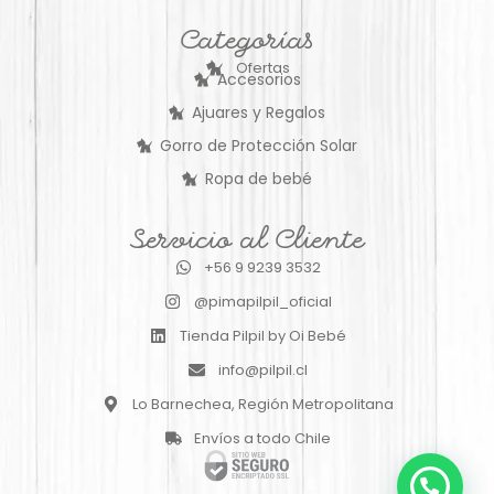
Categorías
Ofertas
Accesorios
Ajuares y Regalos
Gorro de Protección Solar
Ropa de bebé
Servicio al Cliente
+56 9 9239 3532
@pimapilpil_oficial
Tienda Pilpil by Oi Bebé
info@pilpil.cl
Lo Barnechea, Región Metropolitana
Envíos a todo Chile