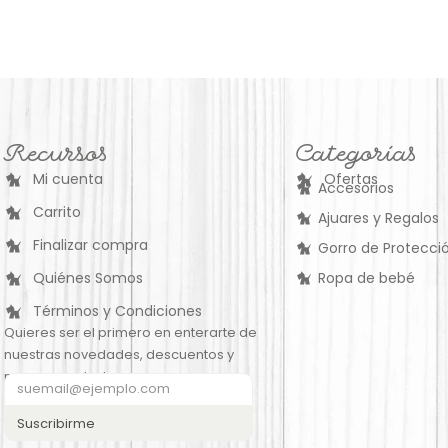
Recursos
Categorías
Mi cuenta
Ofertas
Accesorios
Carrito
Ajuares y Regalos
Finalizar compra
Gorro de Protecció
Quiénes Somos
Ropa de bebé
Términos y Condiciones
Quieres ser el primero en enterarte de
nuestras novedades, descuentos y
nuevos productos:
Suscribirme