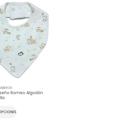
BABEROS
iseño Romeo Algodón
lla
OPCIONES