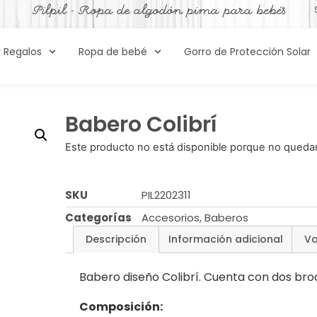
Pilpil - Ropa de algodón pima para bebés
y Regalos
Ropa de bebé
Gorro de Protección Solar
Babero Colibrí
Este producto no está disponible porque no quedan
SKU
PIL2202311
Categorías
Accesorios
,
Baberos
Descripción
Información adicional
Va
Babero diseño Colibrí. Cuenta con dos broc
Composición: