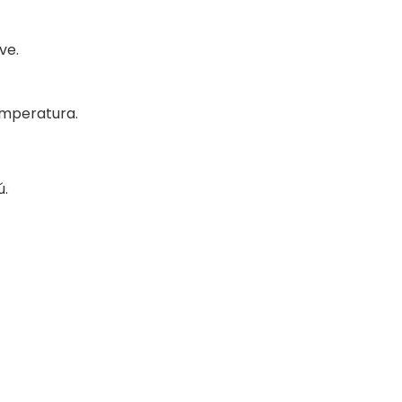
ve.
emperatura.
ú.