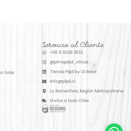
Servicio al Cliente
+56 9 9239 3532
@pimapilpil_oficial
Tienda Pilpil by Oi Bebé
n Solar
info@pilpil.cl
Lo Barnechea, Región Metropolitana
Envíos a todo Chile