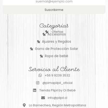
Suscribirme
Categorías
Ofertas
Accesorios
Ajuares y Regalos
Gorro de Protección Solar
Ropa de bebé
Servicio al Cliente
+56 9 9239 3532
@pimapilpil_oficial
Tienda Pilpil by Oi Bebé
info@pilpil.cl
Lo Barnechea, Región Metropolitana