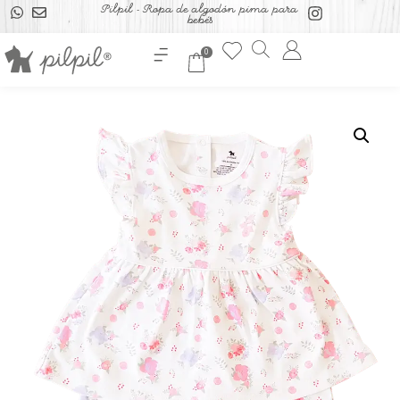
Pilpil - Ropa de algodón pima para
bebés
0