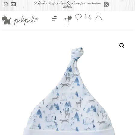
Pilpil - Ropa de algodón pima para
bebés
0