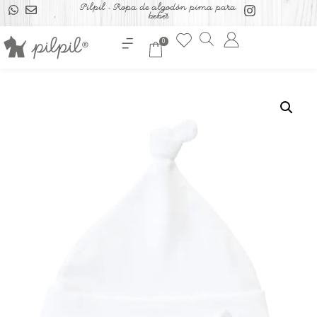
Pilpil - Ropa de algodón pima para
bebés
0