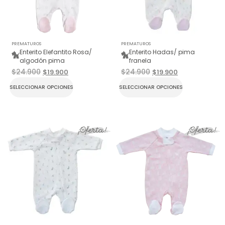
PREMATUROS
PREMATUROS
Enterito Elefantito Rosa/
Enterito Hadas/ pima
algodón pima
franela
$
24.900
$
24.900
$
19.900
$
19.900
SELECCIONAR OPCIONES
SELECCIONAR OPCIONES
¡Oferta!
¡Oferta!