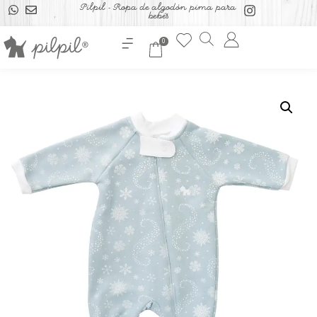
Pilpil - Ropa de algodón pima para
bebés
0