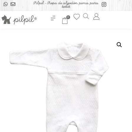
Pilpil - Ropa de algodón pima para
bebés
0