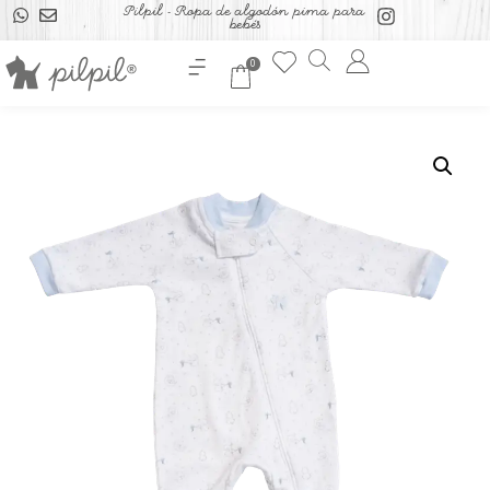
Pilpil - Ropa de algodón pima para
bebés
0