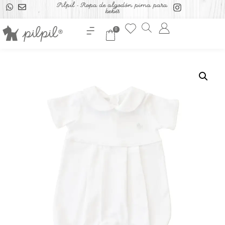
Pilpil - Ropa de algodón pima para
bebés
0