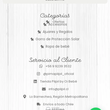
Categorías
Ofertas
Accesorios
Ajuares y Regalos
Gorro de Protección Solar
Ropa de bebé
Servicio al Cliente
+56 9 9239 3532
@pimapilpil_oficial
Tienda Pilpil by Oi Bebé
info@pilpil.cl
Lo Barnechea, Región Metropolitana
Envíos a todo Chile