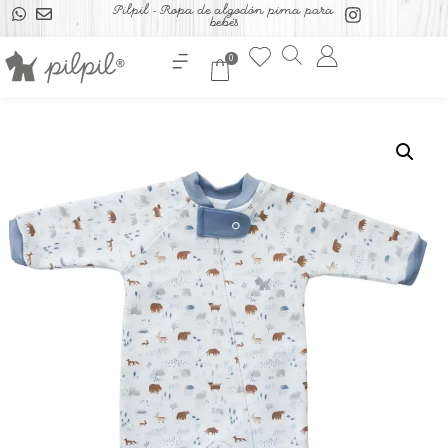
Pilpil - Ropa de algodón pima para
bebés
0