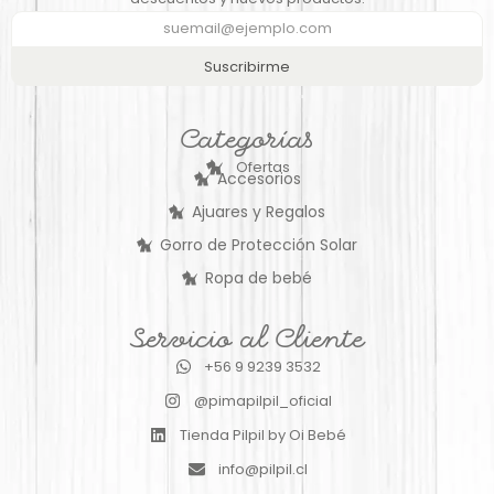
Suscribirme
Categorías
Ofertas
Accesorios
Ajuares y Regalos
Gorro de Protección Solar
Ropa de bebé
Servicio al Cliente
+56 9 9239 3532
@pimapilpil_oficial
Tienda Pilpil by Oi Bebé
info@pilpil.cl