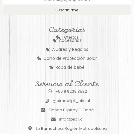
Suscribirme
Categorías
Ofertas
Accesorios
Ajuares y Regalos
Gorro de Protección Solar
Ropa de bebé
Servicio al Cliente
+56 9 9239 3532
@pimapilpil_oficial
Tienda Pilpil by Oi Bebé
info@pilpil.cl
Lo Barnechea, Región Metropolitana