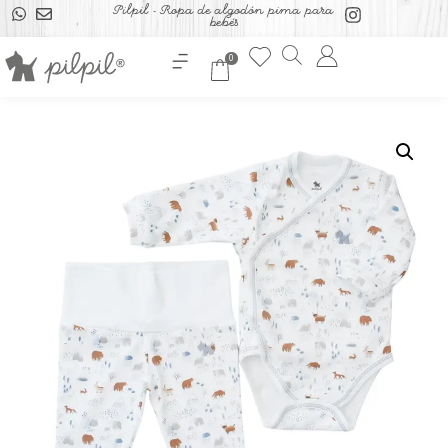
Pilpil - Ropa de algodón pima para
bebés
0