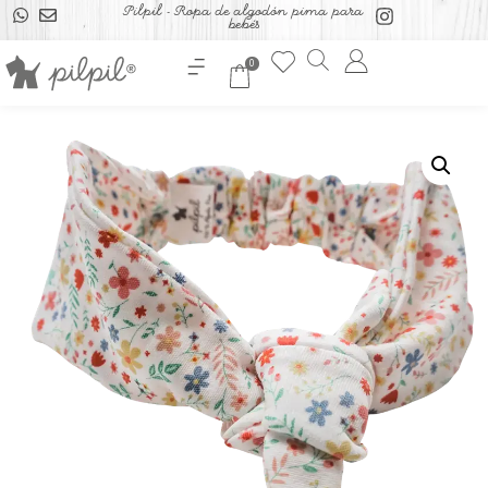
Pilpil - Ropa de algodón pima para
bebés
0