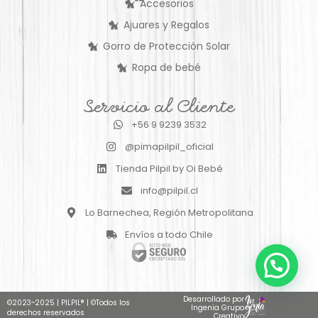
Accesorios
Ajuares y Regalos
Gorro de Protección Solar
Ropa de bebé
Servicio al Cliente
+56 9 9239 3532
@pimapilpil_oficial
Tienda Pilpil by Oi Bebé
info@pilpil.cl
Lo Barnechea, Región Metropolitana
Envíos a todo Chile
Desarrollado por
©2023~2025
|
PILPIL®
|
©Todos los
Ingenia Grupo
derechos reservados
Creativo