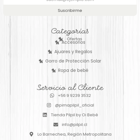
Suscribirme
Categorías
Ofertas
Accesorios
Ajuares y Regalos
Gorro de Protección Solar
Ropa de bebé
Servicio al Cliente
+56 9 9239 3532
@pimapilpil_oficial
Tienda Pilpil by Oi Bebé
info@pilpil.cl
Lo Barnechea, Región Metropolitana