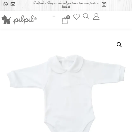
Pilpil - Ropa de algodón pima para
bebés
0