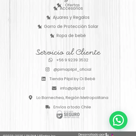
Ofertas
Accesorios
Ajuares y Regalos
Gorro de Protección Solar
Ropa de bebé
Servicio al Cliente
+56 9 9239 3532
@pimapilpil_oficial
Tienda Pilpil by Oi Bebé
info@pilpil.cl
Lo Barnechea, Región Metropolitana
Envíos a todo Chile
Desarrollado por